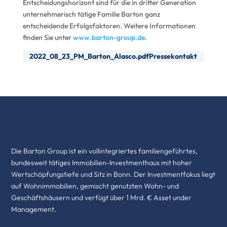
Entscheidungshorizont sind für die in dritter Generation
unternehmerisch tätige Familie Barton ganz
entscheidende Erfolgsfaktoren. Weitere Informationen
finden Sie unter
www.barton-group.de
.
2022_08_23_PM_Barton_Alasco.pdfPressekontakt
Die Barton Group ist ein vollintegriertes familiengeführtes,
bundesweit tätiges Immobilien-Investmenthaus mit hoher
Wertschöpfungstiefe und Sitz in Bonn. Der Investmentfokus liegt
auf Wohnimmobilien, gemischt genutzten Wohn- und
Geschäftshäusern und verfügt über 1 Mrd. € Asset under
Management.